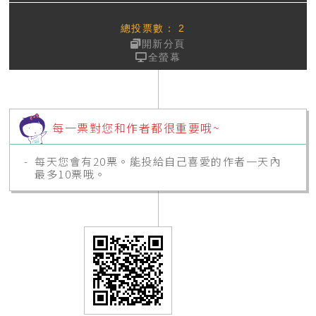
總投票數：
2
開新分頁
全螢幕
每一票對您和作者都很重要哦~
每天您會有20票。能投給自己喜愛的作者一天內
最多10票哦。
隨時查看您的
會員專區
的進度表，它能協助完成
所有事情。