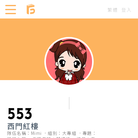
繁體
登入
553
西門紅樓
隊伍名稱：Mimi
組別：大專組
專題：