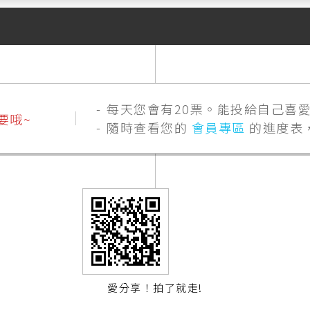
每天您會有20票。能投給自己喜
要哦~
隨時查看您的
會員專區
的進度表
愛分享！拍了就走!