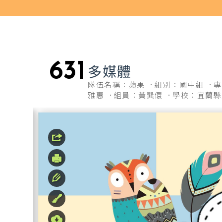
631
多媒體
隊伍名稱：蘋果
組別：國中組
專
雅惠
組員：黃巽儇
學校：宜蘭縣