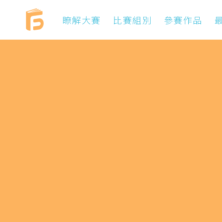
瞭解大賽
比賽組別
參賽作品