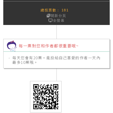
總投票數：
181
開新分頁
全螢幕
每一票對您和作者都很重要哦~
每天您會有20票。能投給自己喜愛的作者一天內
最多10票哦。
隨時查看您的
會員專區
的進度表，它能協助完成
所有事情。