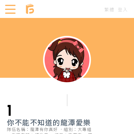
繁體
登入
1
你不能不知道的龍潭愛樂
隊伍名稱：龍潭有你真好
組別：大專組