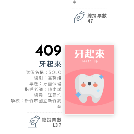
中
總投票數
47
409
牙起來
隊伍名稱：SOLO
組別：高職組
專題：牙齒保健
指導老師：陳尚斌
組員：江建均
學校：新竹市國立新竹高
商
總投票數
137