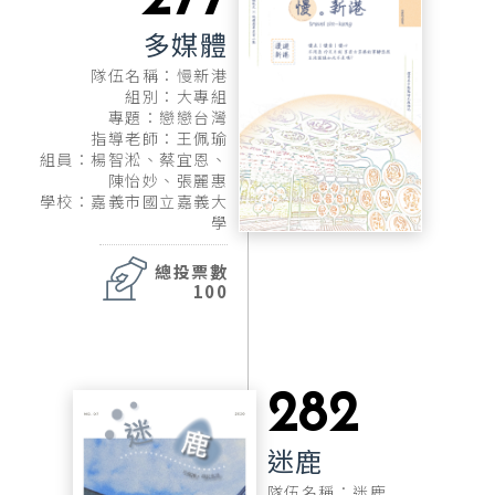
277
多媒體
隊伍名稱：慢新港
組別：大專組
專題：戀戀台灣
指導老師：王佩瑜
組員：楊智淞、蔡宜恩、
陳怡妙、張麗惠
學校：嘉義市國立嘉義大
學
總投票數
100
282
迷鹿
隊伍名稱：迷鹿