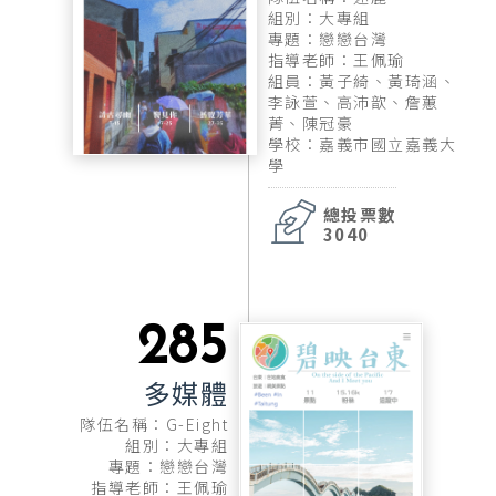
組別：大專組
專題：戀戀台灣
指導老師：王佩瑜
組員：黃子綺、黃琦涵、
李詠萱、高沛歆、詹蕙
菁、陳冠豪
學校：嘉義市國立嘉義大
學
總投票數
3040
285
多媒體
隊伍名稱：G-Eight
組別：大專組
專題：戀戀台灣
指導老師：王佩瑜