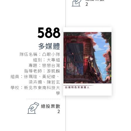
2
588
多媒體
隊伍名稱：凸眼小隊
組別：大專組
專題：戀戀台灣
指導老師：游凱麟
組員：徐珮瑄、黃紀綾、
梁卉姍、陳若玄
學校：新北市東南科技大
學
總投票數
2