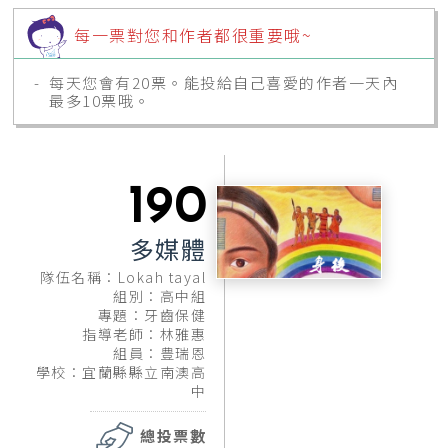
每一票對您和作者都很重要哦~
每天您會有20票。能投給自己喜愛的作者一天內
最多10票哦。
隨時查看您的
會員專區
的進度表，它能協助完成
所有事情。
190
多媒體
隊伍名稱：Lokah tayal
組別：高中組
專題：牙齒保健
指導老師：林雅惠
組員：豊瑞恩
學校：宜蘭縣縣立南澳高
中
總投票數