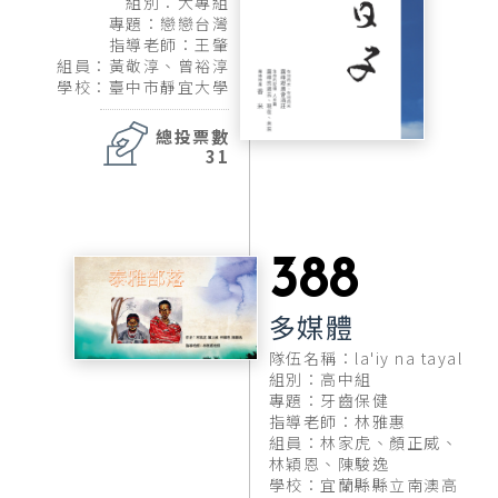
組別：大專組
專題：戀戀台灣
指導老師：王肇
組員：黃敬淳、曾裕淳
學校：臺中市靜宜大學
總投票數
31
388
多媒體
隊伍名稱：la'iy na tayal
組別：高中組
專題：牙齒保健
指導老師：林雅惠
組員：林家虎、顏正威、
林穎恩、陳駿逸
學校：宜蘭縣縣立南澳高