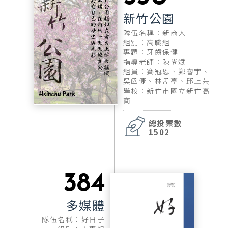
新竹公園
隊伍名稱：新商人
組別：高職組
專題：牙齒保健
指導老師：陳尚斌
組員：賽冠恩、鄭睿宇、
吳函倢、林孟亭、邱上芸
學校：新竹市國立新竹高
商
總投票數
1502
384
多媒體
隊伍名稱：好日子