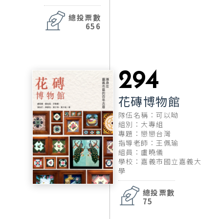
總投票數
656
294
花磚博物館
隊伍名稱：可以呦
組別：大專組
專題：戀戀台灣
指導老師：王佩瑜
組員：盧曉儀
學校：嘉義市國立嘉義大
學
總投票數
75