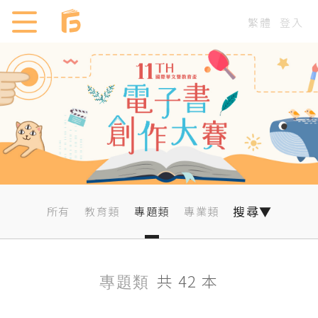
繁體
登入
搜尋▼
所有
教育類
專題類
專業類
共 42 本
專題類