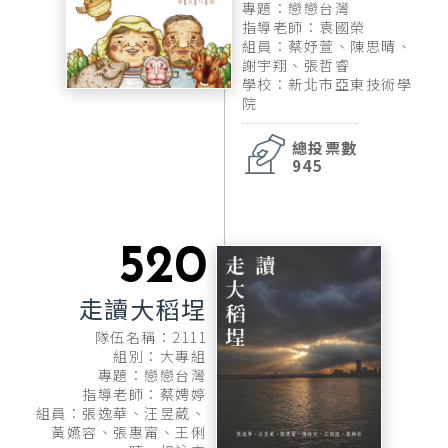
專題：戀戀台灣
指導老師：袁國榮
組員：蔡妤萱、陳思晴、
謝宇翔、張哲睿
學校：新北市亞東技術學
院
總投票數
945
520
走讀大稻埕
隊伍名稱：2111
組別：大專組
專題：戀戀台灣
指導老師：蔡娉婷
組員：張逸華、汪昱葳、
黃嬿容、張惠甯、王俐