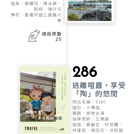
組員：楊曜羽、陳泳錤、
劉翔、陳守元
學校：嘉義市國立嘉義大
學
總投票數
25
286
逃離喧囂，享受
「陶」的悠閒
隊伍名稱：9166
組別：大專組
專題：戀戀台灣
指導老師：王佩瑜
組員：姜龢芸、林慈嫺、
林睿鈺、陳冠宏、洪郁庭