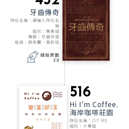
452
牙齒傳奇
隊伍名稱：請輸入隊伍名
稱
組別：專業組
專題：牙齒保健
組員：薛英鵬、黃尉瑄
總投票數
30
516
Hi I'm Coffee.
海岸咖啡莊園
隊伍名稱：OIT MD
組別：大專組