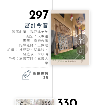
297
審計今昔
隊伍名稱：我要喝芝芝
組別：大專組
專題：戀戀台灣
指導老師：王佩瑜
組員： 林鈺璇、蔡幸吟、
蘇庭以、朱苡晴
學校：嘉義市國立嘉義大
學
總投票數
35
330