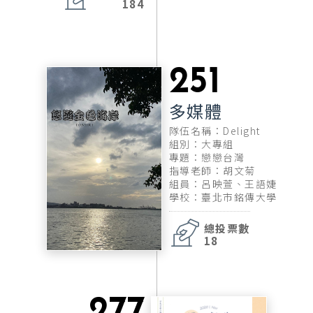
184
251
多媒體
隊伍名稱：Delight
組別：大專組
專題：戀戀台灣
指導老師：胡文菊
組員：呂映萱、王語婕
學校：臺北市銘傳大學
總投票數
18