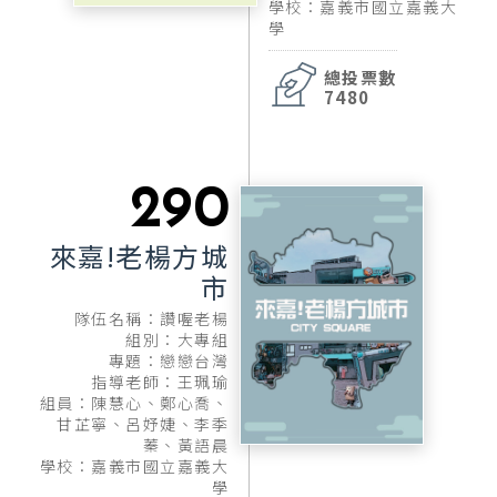
學校：嘉義市國立嘉義大
學
總投票數
7480
290
來嘉!老楊方城
市
隊伍名稱：讚喔老楊
組別：大專組
專題：戀戀台灣
指導老師：王珮瑜
組員：陳慧心、鄭心喬、
甘芷寧、呂妤婕、李季
蓁、黃語晨
學校：嘉義市國立嘉義大
學